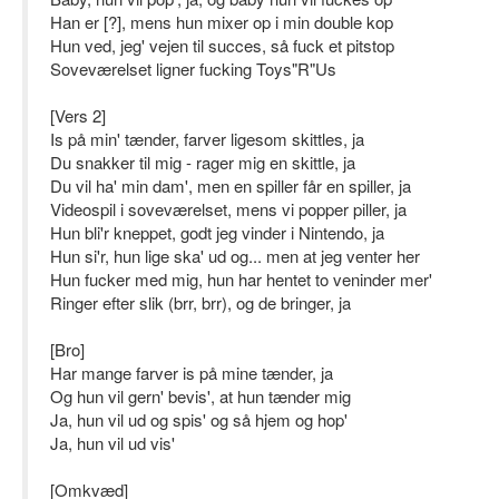
Han er [?], mens hun mixer op i min double kop
Hun ved, jeg' vejen til succes, så fuck et pitstop
Soveværelset ligner fucking Toys"R"Us
[Vers 2]
Is på min' tænder, farver ligesom skittles, ja
Du snakker til mig - rager mig en skittle, ja
Du vil ha' min dam', men en spiller får en spiller, ja
Videospil i soveværelset, mens vi popper piller, ja
Hun bli'r kneppet, godt jeg vinder i Nintendo, ja
Hun si'r, hun lige ska' ud og... men at jeg venter her
Hun fucker med mig, hun har hentet to veninder mer'
Ringer efter slik (brr, brr), og de bringer, ja
[Bro]
Har mange farver is på mine tænder, ja
Og hun vil gern' bevis', at hun tænder mig
Ja, hun vil ud og spis' og så hjem og hop'
Ja, hun vil ud vis'
[Omkvæd]