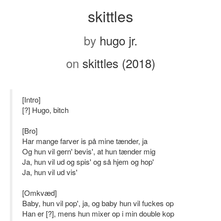
skittles
by
hugo jr.
on
skittles (2018)
[Intro]
[?] Hugo, bitch
[Bro]
Har mange farver is på mine tænder, ja
Og hun vil gern' bevis', at hun tænder mig
Ja, hun vil ud og spis' og så hjem og hop'
Ja, hun vil ud vis'
[Omkvæd]
Baby, hun vil pop', ja, og baby hun vil fuckes op
Han er [?], mens hun mixer op i min double kop