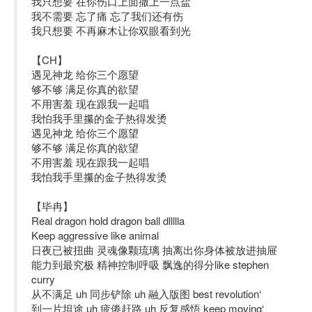
我只想要 在你伤口上面撒上一点盐
我不需要 忘了痛 忘了我们还有伤
我只想要 不再麻木让你双眼看到光
【CH】
遇见神龙 给你三个愿望
够不够 满足你真的欲望
不用害羞 现在跟我一起唱
我怕我手里攥的金子热得发烫
遇见神龙 给你三个愿望
够不够 满足你真的欲望
不用害羞 现在跟我一起唱
我怕我手里攥的金子热得发烫
【毕冉】
Real dragon hold dragon ball dllllla
Keep aggressive like animal
日夜已被扭曲 灵魂像颗琉璃 抽离出你身体被放进抽屉
能力到最究极 精神控制呼吸 飘逸的得分like stephen
curry
从不满足 uh 同步铲除 uh 融入版图 best revolution‘
到一片坦途 uh 疲倦赶路 uh 反复感悟 keep moving‘