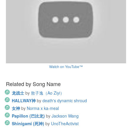
Watch on YouTube™
Related by Song Name
龙战士
by
敖子逸（Ao Ziyi）
HALLWAY神
by
death's dynamic shroud
女神
by
Norma x ka-meal
Papillon (巴比龙)
by
Jackson Wang
Shinigami (死神)
by
UnoTheActivist