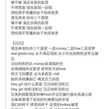
够不够 满足你真的欲望
不用害羞 现在跟我一起唱
我怕我手里攥的金子热得发烫
遇见神龙 给你三个愿望
够不够 满足你真的欲望
不用害羞 现在跟我一起唱
我怕我手里攥的金子热得发烫
【贝贝】
遇见神龙给你三个愿望 一是money二是flow三是变胖
real ghetto boy 从不满足现状 从小天生的惰性还带点健
忘
法拉利和芭比 money装满我的兜
坐着榻榻米在家里 研究炸天的flow
明天飞到哪里 去马来西亚 chill
她长得就像妲己 喝龙舌兰的扭
Hey girl 你什么星座 贝贝你听没听过
Hey girl 你听没听过 贝贝你听没听过
完美的搭配我穿的够fresh开迈巴赫行驶在高速公路
后备箱塞满了送你的礼物要玩的丰富
我们的样子 肆意的样子 这里的hotboy够烫