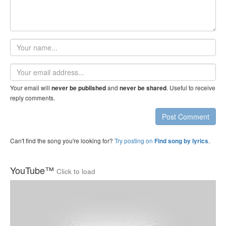
Your
name
Email
address
Your email will
and
. Useful to receive
never be published
never be shared
reply comments.
Post Comment
Can't find the song you're looking for?
Try posting on
.
Find song by lyrics
YouTube™
Click to load