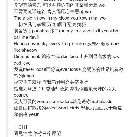
希望真的音乐 可以占领你们的耳朵和大脑 wo
不需要谎话连篇 含义得用心去思考 wo
The triple h flow in my blood you kown that wo
一切在我们掌握 万众 瞩目无法 抗拒
装备烫手punchlie 张口run my mic vocal kill you vibe
call me devil
Hands cover sky everything is mine 从来不会败 dark
like shadow
Dimond hook 镶嵌在golden loop 上升到最高级的new
god level
我说never loose而你说ever loose 崩塌你的世界跳着激
昂的tango
被蒙住了双眸 而我巧妙融合并济刚柔
指鹿为马没半斤香油却还想 熬出锅里最美味的汤头
bounce
无人可及的verse skr muders就是送你first bloods
让自由扩散我的voice word‘ birds 想象力画面大于斯皮
尔伯格 yesir
【CH】
遇见神龙 给你三个愿望