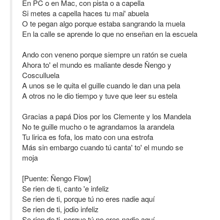
En PC o en Mac, con pista o a capella
Si metes a capella haces tu mai' abuela
O te pegan algo porque estaba sangrando la muela
En la calle se aprende lo que no enseñan en la escuela
Ando con veneno porque siempre un ratón se cuela
Ahora to' el mundo es maliante desde Ñengo y
Cosculluela
A unos se le quita el guille cuando le dan una pela
A otros no le dio tiempo y tuve que leer su estela
Gracias a papá Dios por los Clemente y los Mandela
No te guille mucho o te agrandamos la arandela
Tu lirica es fofa, los mato con una estrofa
Más sin embargo cuando tú canta' to' el mundo se
moja
[Puente: Ñengo Flow]
Se rien de ti, canto 'e infeliz
Se rien de ti, porque tú no eres nadie aquí
Se rien de ti, jodio infeliz
Se rien de ti, porque tú no eres nadie aquí