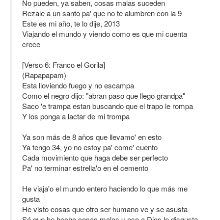
No pueden, ya saben, cosas malas suceden
Rezale a un santo pa' que no te alumbren con la 9
Este es mi año, te lo dije, 2013
Viajando el mundo y viendo como es que mi cuenta
crece
[Verso 6: Franco el Gorila]
(Rapapapam)
Esta lloviendo fuego y no escampa
Como el negro dijo: "abran paso que llego grandpa"
Saco 'e trampa estan buscando que el trapo le rompa
Y los ponga a lactar de mi trompa
Ya son más de 8 años que llevamo' en esto
Ya tengo 34, yo no estoy pa' come' cuento
Cada movimiento que haga debe ser perfecto
Pa' no terminar estrella'o en el cemento
He viaja'o el mundo entero haciendo lo que más me
gusta
He visto cosas que otro ser humano ve y se asusta
Sé que he hecho cosas malas y eso a Dios le disgusta