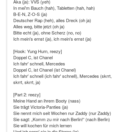
Aka (ja): VVS (yeh)
In mei'm Bauch (hah), Tabletten (hah, hah)
B-E-N, Z-O-S (ja)
Deutscher Rap (heh), alles Dreck (oh ja)
Alles weg, bitte jetzt (oh ja)
Bitte echt (ja), ohne Scherz (no, no)
Ich mein's ernst (ja), ich mein's ernst (ja)
[Hook: Yung Hurn, reezy]
Doppel C, ist Chanel
Ich fahr' schnell, Mercedes
Doppel C, ist Chanel (ist Chanel)
Ich fahr' schnell (ich fahr' schnell), Mercedes (skrrt,
skrrt, skrrt, ja)
[Part 2: reezy]
Meine Hand an ihrem Booty (nass)
Sie trägt Victoria-Panties (ja)
Sie nennt mich seit Wochen nur Zaddy (nur Zaddy)
Sie sagt: „Komm zu mir nach Berlin!“ (nach Berlin)
Sie will kochen für mich lernen
Und ich popp' sie in die Sterne (ja)