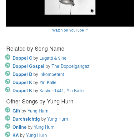
Watch on YouTube™
Related by Song Name
Doppel C
by
Lugatti & 9ine
Doppel Gospel
by
The Doppelgangaz
Doppel D
by
Inkompetent
Doppel K
by
Yin Kalle
Doppel K
by
Kasimir1441, Yin Kalle
Other Songs by Yung Hurn
Gift
by
Yung Hurn
Durchsichtig
by
Yung Hurn
Online
by
Yung Hurn
KA
by
Yung Hurn