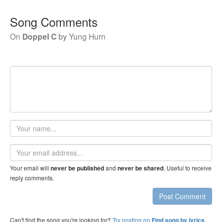
Song Comments
On
Doppel C
by
Yung Hurn
Your
name
Email
address
Your email will
and
. Useful to receive
never be published
never be shared
reply comments.
Post Comment
Can't find the song you're looking for?
Try posting on
.
Find song by lyrics