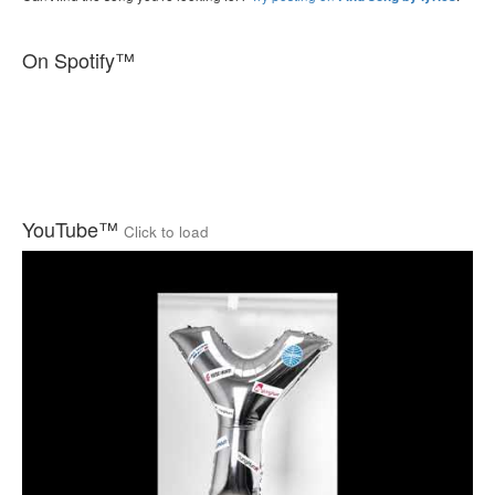
On Spotify™
YouTube™
Click to load