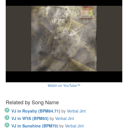
Watch on YouTube™
Related by Song Name
VJ in Royalty (BPM84.71)
by
Verbal Jint
VJ in WYA (BPM93)
by
Verbal Jint
VJ in Sunshine (BPM70)
by
Verbal Jint