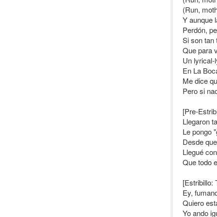
(Run, moth
Y aunque l
Perdón, per
Si son tan 
Que para v
Un lyrical-
En La Boca
Me dice qu
Pero si na
[Pre-Estrib
Llegaron t
Le pongo "
Desde que 
Llegué con
Que todo e
[Estribillo:
Ey, fumand
Quiero est
Yo ando ig