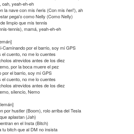
 oah, yeah-eh-eh
 la nave con mis ñeris (Con mis ñeri'), ah
estar pega'o como Nelly (Como Nelly)
 de limpio que mis tennis
nis-tennis), mamá, yeah-eh-eh
lemán]
-Caminando por el barrio, soy mi GPS
 el cuento, no me lo cuentes
cholos atrevidos antes de los diez
Nemo, por la boca muere el pez
por el barrio, soy mi GPS
 el cuento, no me lo cuentes
cholos atrevidos antes de los diez
Nemo, silencio, Nemo
Alemán]
 por hustler (Boom), rolo arriba del Tesla
 que aplastan (Jah)
uentran en el Insta (Bitch)
a tu bitch que al DM no insista