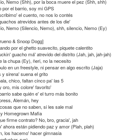
cio, Nemo (Shh), por la boca muere el pez (Shh, shh)
por el barrio, soy mi GPS
scribimo' el cuento, no nos lo contés
guachos atrevidos antes de los die'
cio, Nemo (Silencio, Nemo), shh, silencio, Nemo (Ey)
Trueno & Snoop Dogg]
ndo por el ghetto suavecito, piquete calentito
ckin' guacho má' atrevido del distrito (Jah, jah, jah-jah)
 la chupa (Ey), ñeri, no la necesito
ulo en un freestyle, ni pensar en algo escrito (Jaja)
 y sirena' suena el grito
ala, chico, faltan cinco pa' las 5
y oro, mis colore' favorito'
barrio sabe quién e' el turro más bonito
ypress, Alemán, hey
cosas que no saben, si les sale mal
y Homegrown Mafia
e firme contrato? No, bro, gracia', jah
' ahora están pidiendo paz y amor (Plah, plah)
n, los hacemo' hacer gimnasia
erfucker, run)