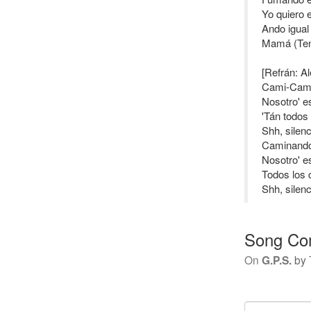
Yo quiero 
Ando igual
Mamá (Ten
[Refrán: A
Cami-Cami
Nosotro' e
'Tán todos
Shh, silen
Caminando 
Nosotro' e
Todos los 
Shh, silen
Song Co
On
G.P.S.
by