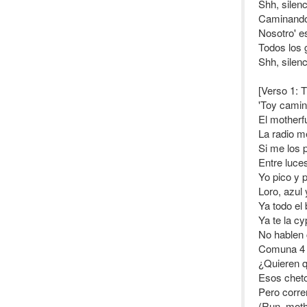
Shh, silen
Caminando 
Nosotro' e
Todos los 
Shh, silen
[Verso 1: 
'Toy camina
El motherfu
La radio me
Si me los p
Entre luces
Yo pico y p
Loro, azul 
Ya todo el 
Ya te la c
No hablen 
Comuna 4 
¿Quieren qu
Esos cheto
Pero corre
(Run, moth