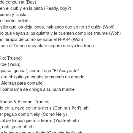
de conquista (Boy)
n el club y en la pista (Ready, boy?)
esoro y la isla
l barrio, artista
stilo que los deja locos, hablando que yo no sé quién (Woh)
 que vayan al psiquiatra y le cuenten cómo los traumé (Woh)
en terapia de cómo se hace el R-A-P (Woh)
 con el Trueno muy claro seguro que ya los troné
illo: Trueno]
arde (Yeah)
guasa, guasa", como Tego "El Abayarde"
era chiquito ya estaba pensando en grande
 Alemán para contarle'
l panorama se chinga a su puta madre
: Trueno & Alemán, Trueno]
o en la nave con mis ñeris (Con mis ñeri'), ah
ar pega'o como Nelly (Como Nelly)
ual de limpio que mis tennis (Yeah-eh-eh)
 oah, yeah-eh-eh
 la nave con mis ñeris (Con mis ñeri'), ah