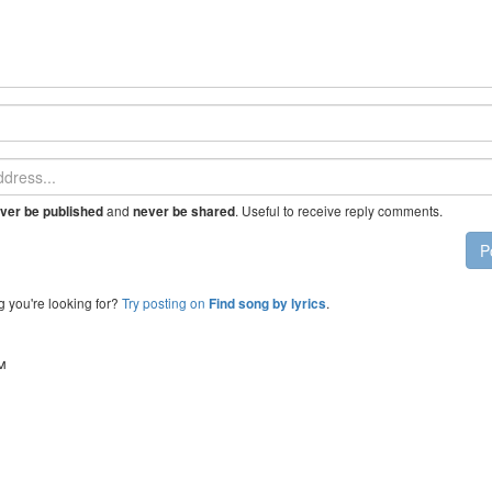
and
. Useful to receive reply comments.
ver be published
never be shared
P
g you're looking for?
Try posting on
.
Find song by lyrics
™