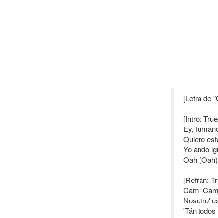
[Letra de "
[Intro: Tru
Ey, fumand
Quiero est
Yo ando ig
Oah (Oah),
[Refrán: T
Cami-Cami-
Nosotro' es
'Tán todos