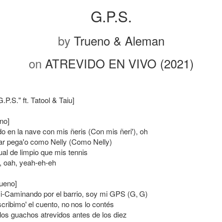
G.P.S.
by
Trueno & Aleman
on
ATREVIDO EN VIVO (2021)
G.P.S." ft. Tatool & Taiu]
eno]
o en la nave con mis ñeris (Con mis ñeri'), oh
ar pega'o como Nelly (Como Nelly)
ual de limpio que mis tennis
 oah, yeah-eh-eh
rueno]
Caminando por el barrio, soy mi GPS (G, G)
cribimo' el cuento, no nos lo contés
 los guachos atrevidos antes de los diez