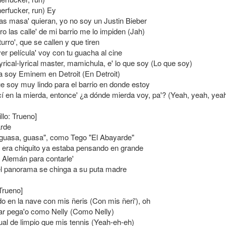
erfucker, run) Ey
as masa' quieran, yo no soy un Justin Bieber
o las calle' de mi barrio me lo impiden (Jah)
turro', que se callen y que tiren
er película' voy con tu guacha al cine
lyrical-lyrical master, mamichula, e' lo que soy (Lo que soy)
 soy Eminem en Detroit (En Detroit)
e soy muy lindo para el barrio en donde estoy
cí en la mierda, entonce' ¿a dónde mierda voy, pa'? (Yeah, yeah, yea
illo: Trueno]
arde
guasa, guasa", como Tego "El Abayarde"
era chiquito ya estaba pensando en grande
 Alemán para contarle'
l panorama se chinga a su puta madre
 Trueno]
o en la nave con mis ñeris (Con mis ñeri'), oh
ar pega'o como Nelly (Como Nelly)
ual de limpio que mis tennis (Yeah-eh-eh)