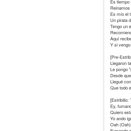
Es tiempo 
Reinamos e
Es mío el t
Un pirata de
Tengo un e
Recomiendo
Aquí recib
Y si vengo
[Pre-Estrib
Llegaron t
Le pongo "
Desde que 
Llegué con
Que todo e
[Estribillo
Ey, fumand
Quiero est
Yo ando ig
Oah (Oah),
Fumando en