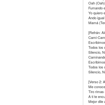
Oah (Oah),
Fumando en
Yo quiero 
Ando igual
Mamá (Ten
[Refrán: A
Cami-Cami
Escribimos
Todos los 
Silencio, 
Caminando 
Escribimos
Todos los 
Silencio, 
[Verso 2: 
Me conocen
Tiro rimas
A ti te enc
Mejor dile 