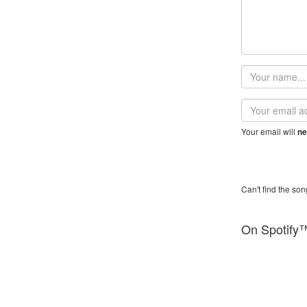
Your
name
Email
address
Your email will
ne
Can't find the son
On Spotify