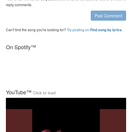
reply comments.
Post Comment
Can't find the song you're looking for?
Try posting on
.
Find song by lyrics
On Spotify™
YouTube™
Click to load