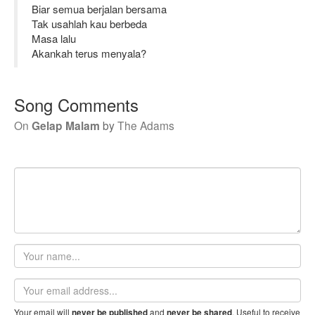
Biar semua berjalan bersama
Tak usahlah kau berbeda
Masa lalu
Akankah terus menyala?
Song Comments
On
Gelap Malam
by
The Adams
Your
name
Email
address
Your email will
and
. Useful to receive
never be published
never be shared