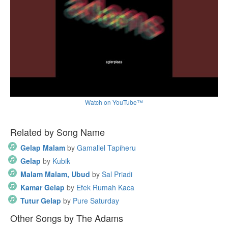
Watch on YouTube™
Related by Song Name
Gelap Malam
by
Gamaliel Tapiheru
Gelap
by
Kubik
Malam Malam, Ubud
by
Sal Priadi
Kamar Gelap
by
Efek Rumah Kaca
Tutur Gelap
by
Pure Saturday
Other Songs by The Adams