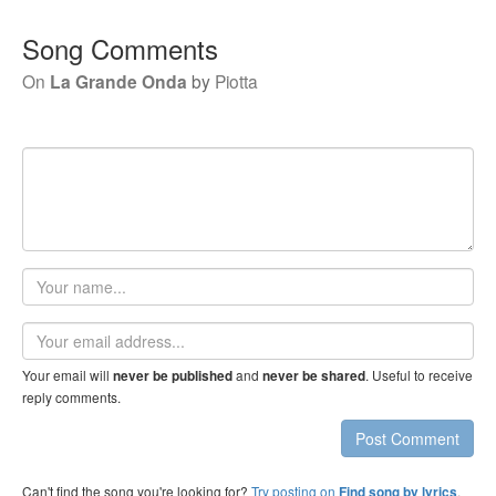
Song Comments
On
La Grande Onda
by
Piotta
Your
name
Email
address
Your email will
and
. Useful to receive
never be published
never be shared
reply comments.
Post Comment
Can't find the song you're looking for?
Try posting on
.
Find song by lyrics