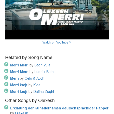
Watch on YouTube™
Related by Song Name
Merri Merri
by
Ledri Vula
Merri Merri
by
Ledri x Buta
Merri
by
Celo & Abdi
Merri krejt
by
Kida
Merri krejt
by
Dafina Zeqiri
Other Songs by Olexesh
Erklärung der Künstlernamen deutschsprachiger Rapper
by
Olexesh