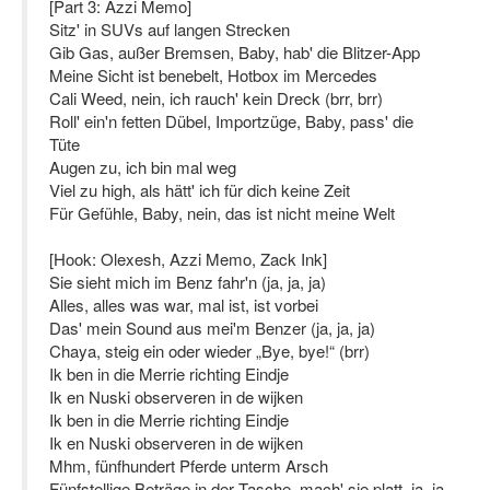
[Part 3: Azzi Memo]
Sitz' in SUVs auf langen Strecken
Gib Gas, außer Bremsen, Baby, hab' die Blitzer-App
Meine Sicht ist benebelt, Hotbox im Mercedes
Cali Weed, nein, ich rauch' kein Dreck (brr, brr)
Roll' ein'n fetten Dübel, Importzüge, Baby, pass' die
Tüte
Augen zu, ich bin mal weg
Viel zu high, als hätt' ich für dich keine Zeit
Für Gefühle, Baby, nein, das ist nicht meine Welt
[Hook: Olexesh, Azzi Memo, Zack Ink]
Sie sieht mich im Benz fahr'n (ja, ja, ja)
Alles, alles was war, mal ist, ist vorbei
Das' mein Sound aus mei'm Benzer (ja, ja, ja)
Chaya, steig ein oder wieder „Bye, bye!“ (brr)
Ik ben in die Merrie richting Eindje
Ik en Nuski observeren in de wijken
Ik ben in die Merrie richting Eindje
Ik en Nuski observeren in de wijken
Mhm, fünfhundert Pferde unterm Arsch
Fünfstellige Beträge in der Tasche, mach' sie platt, ja, ja