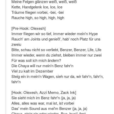
Meine Felgen glänzen weiß, weiß, weiß
Kette, Handgelenk Ice, Ice, Ice
Träume fliegen vorbei, -bei, -bei
Rauche high, so high, high, high
[Pre-Hook: Olexesh]
Immer fliegen wir so tief, immer wieder mein'n Hype
Rauch' am Joints und genieß', hab' noch Platz für uns
zweiu
Bitte, schau nicht so verliebt, Benzer, Benzer, Life, Life
Immer wieder, wenn du ziehst, bleiben immer nur zwei
Für was soll ich mich ändern?
Die Chaya will nur mein'n Benz fahr'n
Viel zu kalt im Dezember
Steig ein in mein'n Wagen, sieh nur da, wir fahr'n, fahr'n,
fahr'n
[Hook: Olexesh, Azzi Memo, Zack Ink]
Sie sieht mich im Benz fahr'n (ja, ja, ja)
Alles, alles was war, mal ist, ist vorbei
Das' mein Sound aus mei'm Benzer (ja, ja, ja)
Chaya, steig ein oder wieder „Bye, bye!“ (brr)