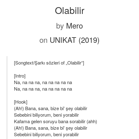
Olabilir
by
Mero
on
UNIKAT (2019)
[Songtext/Şarkı sözleri of „Olabilir“]
[Intro]
Na, na na na, na na na na na
Na, na na na, na na na na na
[Hook]
(Ah!) Bana, sana, bize bi' şey olabilir
Sebebini biliyorum, beni yorabilir
Kafama gelen soruyu bana sorabilir (ahh)
(Ah!) Bana, sana, bize bi' şey olabilir
Sebebini biliyorum, beni yorabilir