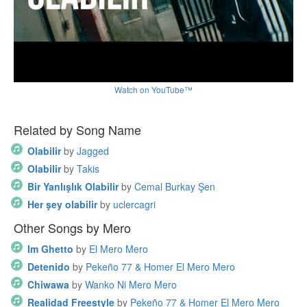
Watch on YouTube™
Related by Song Name
Olabilir
by
Jagged
Olabilir
by
Takis
Bir Yanlışlık Olabilir
by
Cemal Burkay Şen
Her şey olabilir
by
uclercagri
Other Songs by Mero
Im Ghetto
by
El Mero Mero
Detenido
by
Pekeño 77 & Homer El Mero Mero
Chiwawa
by
Wanko Ni Mero Mero
Realidad Freestyle
by
Pekeño 77 & Homer El Mero Mero