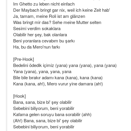
Im Ghetto zu leben nicht einfach
Der Maybach bringt gar nix, weil ich keine Zeit hab'
Ja, tamam, meine Roli ist am glänzen
Was bringt mir das? Sehe meine Mutter selten
Sesimi verdim sokaklara
Olabilir her şey, bak olanlara
Beni yoranlara cevabım bu şarkı
Ha, bu da Mero'nun farkı
[Pre-Hook]
Bedelini ödedik içimiz (yana) yana (yana), yana (yana)
Yana (yana), yana, yana, yana
Bile bile bırakır adamı kana (kana), kana (kana)
Kana (kana, ah!), Mero vurur yine damara (ah!)
[Hook]
Bana, sana, bize bi' şey olabilir
Sebebini biliyorum, beni yorabilir
Kafama gelen soruyu bana sorabilir (ahh)
(Ah!) Bana, sana, bize bi' şey olabilir
Sebebini biliyorum, beni yorabilir