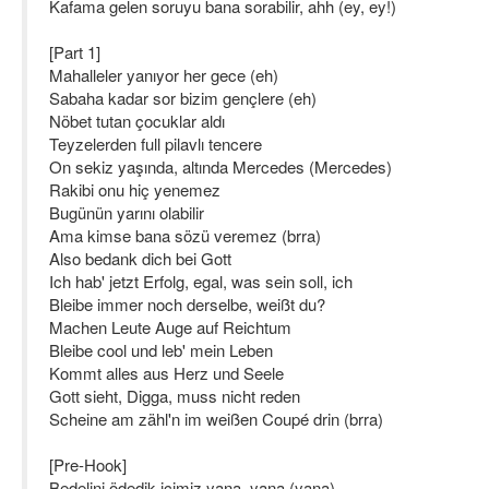
Kafama gelen soruyu bana sorabilir, ahh (ey, ey!)
[Part 1]
Mahalleler yanıyor her gece (eh)
Sabaha kadar sor bizim gençlere (eh)
Nöbet tutan çocuklar aldı
Teyzelerden full pilavlı tencere
On sekiz yaşında, altında Mercedes (Mercedes)
Rakibi onu hiç yenemez
Bugünün yarını olabilir
Ama kimse bana sözü veremez (brra)
Also bedank dich bei Gott
Ich hab' jetzt Erfolg, egal, was sein soll, ich
Bleibe immer noch derselbe, weißt du?
Machen Leute Auge auf Reichtum
Bleibe cool und leb' mein Leben
Kommt alles aus Herz und Seele
Gott sieht, Digga, muss nicht reden
Scheine am zähl'n im weißen Coupé drin (brra)
[Pre-Hook]
Bedelini ödedik içimiz yana, yana (yana)