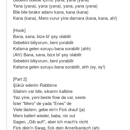
Yana (yana), yana (yana), yana, yana (yana)
Bile bile bırakır adamı kana, kana (kana)
Kana (kana), Mero vurur yine damara (kana, kana, ah!)
[Hook]
Bana, sana, bize bi' şey olabilir
Sebebini biliyorum, beni yorabilir
Kafama gelen soruyu bana sorabilir (ahh)
(Ah!) Bana, sana, bize bi' şey olabilir
Sebebini biliyorum, beni yorabilir
Kafama gelen soruyu bana sorabilir, ahh (ey, ey!)
[Part 2]
Şükür ederim Rabbime
Silahım var bile, sıkarım kalbine
Yaz yine, yeni beste flow da var, seste
İster "Mero" de yada "Enes" de
Viele lästern, gebe ein'n Fick drauf (ja)
Mero ballert wieder, baba, nix out
Sagen, „Gib auf!“, aber ich mach's nicht
Fick dein'n Swag, fick dein Amerikanisch (ah)