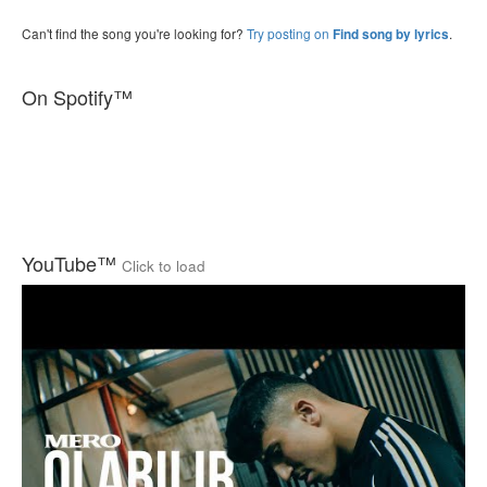
Can't find the song you're looking for?
Try posting on
.
Find song by lyrics
On Spotify™
YouTube™
Click to load