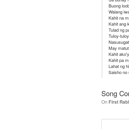
Buong loo
Walang iw
Kahit na m
Kahit ang 
Tulad ng p
Tuloy-tulo
Nasusuga
May matut
Kahit ako'
Kahit pa 
Lahat ng hi
Saisho no 
Song Co
On
First Rab