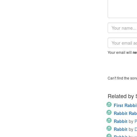
Your
name
Email
address
Your email will
ne
Can't find the son
Related by
First Rabbi
Rabbit Rab
Rabbit
by
P
Rabbit
by
D