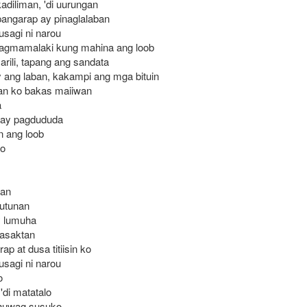
kadiliman, 'di uurungan
pangarap ay pinaglalaban
usagi ni narou
pagmamalaki kung mahina ang loob
arili, tapang ang sandata
y ang laban, kakampi ang mga bituin
an ko bakas maiiwan
a
ay pagdududa
n ang loob
ko
tan
utunan
y lumuha
masaktan
rap at dusa titiisin ko
usagi ni narou
o
'di matatalo
huwag susuko