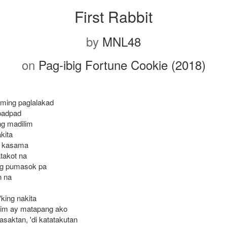
First Rabbit
by
MNL48
on
Pag-ibig Fortune Cookie (2018)
ming paglalakad
padpad
g madilim
kita
a kasama
atakot na
ng pumasok pa
n na
king nakita
ilim ay matapang ako
asaktan, 'di katatakutan