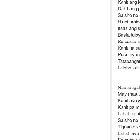
Kahit ang 
Dahil ang 
Saisho no 
Hindi mai
Itaas ang s
Basta tulo
Sa daraan
Kahit na s
Puso ay m
Tatapanga
Lalaban a
Nasusuga
May matut
Kahit ako'
Kahit pa 
Lahat ng hi
Saisho no 
Tignan niy
Lahat tayo 
Sa buhay 