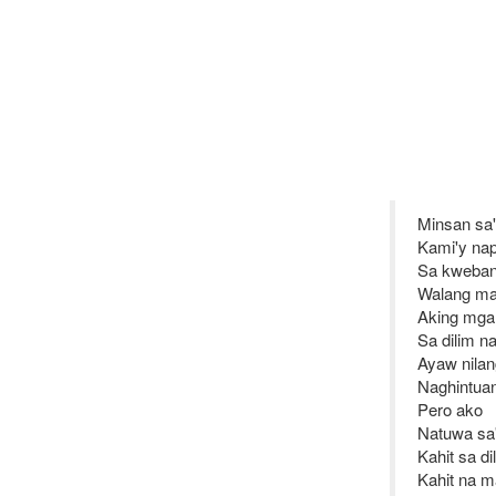
Minsan sa'
Kami'y na
Sa kweban
Walang ma
Aking mg
Sa dilim n
Ayaw nila
Naghintua
Pero ako
Natuwa sa'
Kahit sa d
Kahit na m