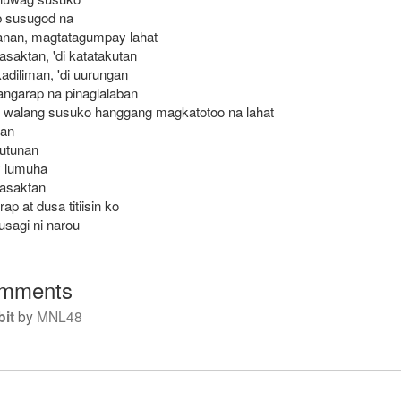
b susugod na
anan, magtatagumpay lahat
asaktan, 'di katatakutan
kadiliman, 'di uurungan
angarap na pinaglalaban
y walang susuko hanggang magkatotoo na lahat
tan
utunan
y lumuha
masaktan
rap at dusa titiisin ko
usagi ni narou
mments
bit
by
MNL48