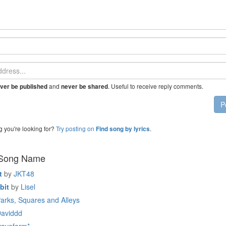
and
. Useful to receive reply comments.
ver be published
never be shared
P
g you're looking for?
Try posting on
.
Find song by lyrics
 Song Name
t
by
JKT48
bit
by
Lisel
arks, Squares and Alleys
aviddd