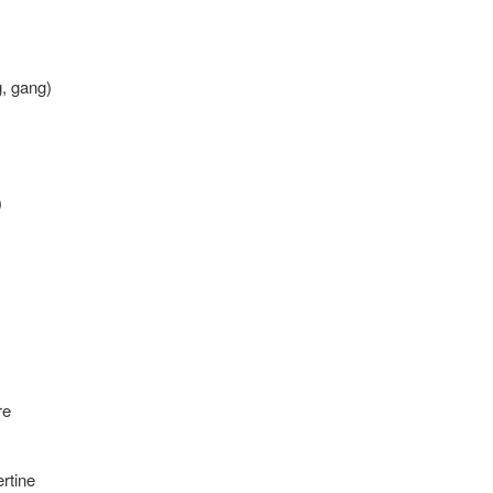
g, gang)
)
re
rtine