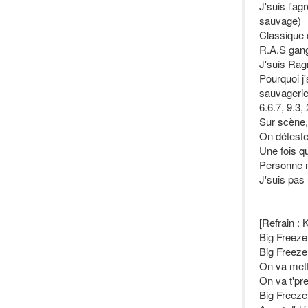
J'suis l'a
sauvage)
Classique 
R.A.S gan
J'suis Rag
Pourquoi j
sauvagerie
6.6.7, 9.3
Sur scène,
On détest
Une fois qu
Personne n'
J'suis pas 
[Refrain :
Big Freeze,
Big Freeze,
On va mett
On va t'pre
Big Freeze,