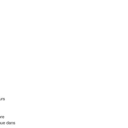
urs
bre
enue dans