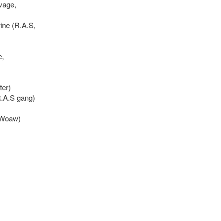
vage,
ine (R.A.S,
e,
ter)
.A.S gang)
 (Woaw)