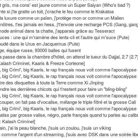
st gris, ma cons' est jaune comme un Super Saiyan (Who's bad ?)
te si j'te gratte un toit, j'crache le feu comme le Krakatoa
 la luxure comme un païen, j'protège mon or comme un Malien
s nôtres, t'es jamais en hess, j't'envoie une recharge PCS (Gang, gan
mode animal dans ta chatte, j'apparais grâce au Tesseract
uces : une qui m'ramène des ients-cli et l'autre qui m'suce (Pute)
oudé dans le Urus en Jacquemus (Pute)
ge, équipe russe, 93000 balles qui fusent
a passe dans la chambre d'hôtel, on attend le tueur du Dajjal, 2.7 (2.7
 Kalash Criminel, Kaaris & Freeze Corleone]
 big Crimi', big Kaaris, le rap français nous voit comme l'apocalypse
 big Crimi', big Kaaris, le rap français nous voit comme l'apocalypse
re des disquettes à toute la Terre comme Xi Jinping
ndre les dernières chicots qui t'restent pour faire un "bling-bling"
 big Crimi', big Kaaris, le rap français nous voit comme l'apocalypse
ouper, on fait pas d'vocalise, mélange le triple filtré et la grosse Cali
 big Crimi', big Kaaris, le rap français nous voit comme l'apocalypse
aliss par grosse valise, négro, parle français quand tu parles au calib
: Kalash Criminel]
ain, j'ai la peau blanche, j'suis un zoulou, j'suis un viking
n comme l'argent d'un streaming, j'suis avec DSK dans une soirée libe