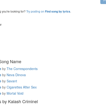
P
g you're looking for?
Try posting on
.
Find song by lyrics
™
 Song Name
e
by
The Correspondents
e
by
Neva Dinova
e
by
Savant
e
by
Cigarettes After Sex
e
by
Mortal Void
 by Kalash Criminel