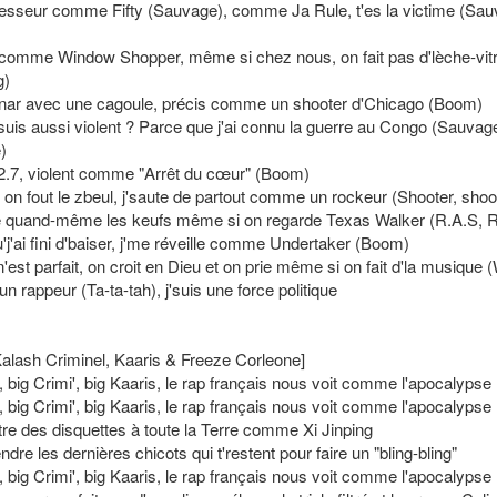
gresseur comme Fifty (Sauvage), comme Ja Rule, t'es la victime (Sau
comme Window Shopper, même si chez nous, on fait pas d'lèche-vitr
g)
nar avec une cagoule, précis comme un shooter d'Chicago (Boom)
'suis aussi violent ? Parce que j'ai connu la guerre au Congo (Sauvag
)
, 2.7, violent comme "Arrêt du cœur" (Boom)
 on fout le zbeul, j'saute de partout comme un rockeur (Shooter, shoo
e quand-même les keufs même si on regarde Texas Walker (R.A.S, R
'j'ai fini d'baiser, j'me réveille comme Undertaker (Boom)
est parfait, on croit en Dieu et on prie même si on fait d'la musique
un rappeur (Ta-ta-tah), j'suis une force politique
 Kalash Criminel, Kaaris & Freeze Corleone]
 big Crimi', big Kaaris, le rap français nous voit comme l'apocalypse
 big Crimi', big Kaaris, le rap français nous voit comme l'apocalypse
re des disquettes à toute la Terre comme Xi Jinping
ndre les dernières chicots qui t'restent pour faire un "bling-bling"
 big Crimi', big Kaaris, le rap français nous voit comme l'apocalypse