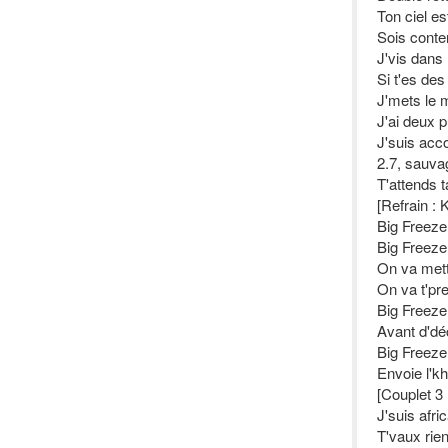
Ton ciel e
Sois conten
J'vis dans
Si t'es de
J'mets le 
J'ai deux p
J'suis acc
2.7, sauva
T'attends t
[Refrain :
Big Freeze,
Big Freeze,
On va mett
On va t'pre
Big Freeze,
Avant d'déc
Big Freeze,
Envoie l'kh
[Couplet 3 
J'suis afric
T'vaux rie