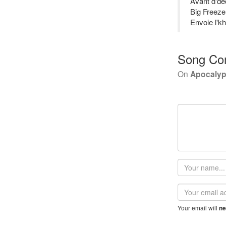
Avant d'déc
Big Freeze,
Envoie l'kh
Song Co
On
Apocaly
Your
name
Email
address
Your email will
ne