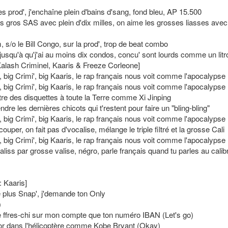
 prod', j'enchaîne plein d'bains d'sang, fond bleu, AP 15.500
s gros SAS avec plein d'dix milles, on aime les grosses liasses avec 
, s/o le Bill Congo, sur la prod', trop de beat combo
 jusqu'à qu'j'ai au moins dix condos, concu' sont lourds comme un litr
 Kalash Criminel, Kaaris & Freeze Corleone]
 big Crimi', big Kaaris, le rap français nous voit comme l'apocalypse
 big Crimi', big Kaaris, le rap français nous voit comme l'apocalypse
re des disquettes à toute la Terre comme Xi Jinping
ndre les dernières chicots qui t'restent pour faire un "bling-bling"
 big Crimi', big Kaaris, le rap français nous voit comme l'apocalypse
ouper, on fait pas d'vocalise, mélange le triple filtré et la grosse Cali
 big Crimi', big Kaaris, le rap français nous voit comme l'apocalypse
aliss par grosse valise, négro, parle français quand tu parles au calib
: Kaaris]
plus Snap', j'demande ton Only
)
e ffres-chi sur mon compte que ton numéro IBAN (Let's go)
or dans l'hélicoptère comme Kobe Bryant (Okay)