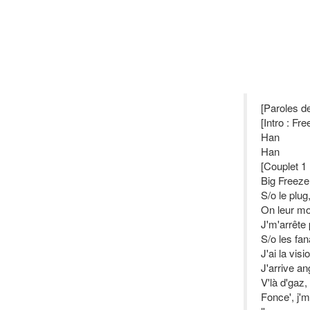
[Paroles d
[Intro : Fr
Han
Han
[Couplet 1
Big Freeze,
S/o le plug,
On leur m
J'm'arrête 
S/o les fan
J'ai la vi
J'arrive a
V'là d'gaz
Fonce', j'