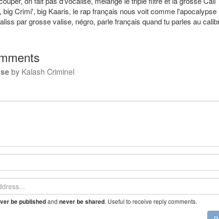
ouper, on fait pas d'vocalise, mélange le triple filtré et la grosse Cali
 big Crimi', big Kaaris, le rap français nous voit comme l'apocalypse
aliss par grosse valise, négro, parle français quand tu parles au calib
mments
pse
by
Kalash Criminel
and
. Useful to receive reply comments.
ver be published
never be shared