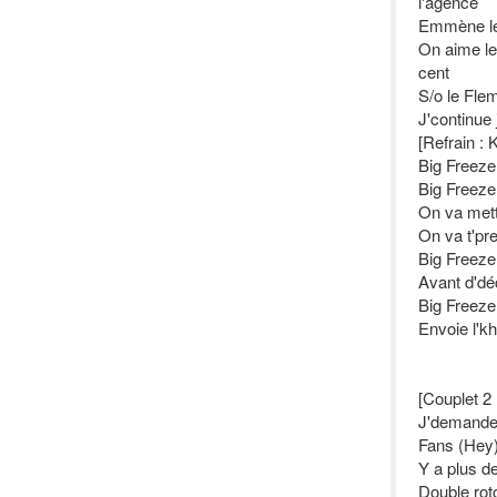
l'agence
Emmène les
On aime le
cent
S/o le Flem
J'continue
[Refrain :
Big Freeze,
Big Freeze,
On va mett
On va t'pre
Big Freeze,
Avant d'déc
Big Freeze,
Envoie l'kh
[Couplet 2 
J'demande 
Fans (Hey
Y a plus d
Double rot