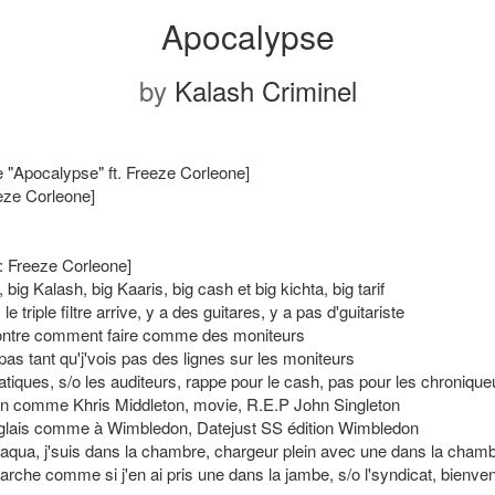
Apocalypse
by
Kalash Criminel
e "Apocalypse" ft. Freeze Corleone]
eeze Corleone]
 : Freeze Corleone]
 big Kalash, big Kaaris, big cash et big kichta, big tarif
 le triple filtre arrive, y a des guitares, y a pas d'guitariste
ontre comment faire comme des moniteurs
pas tant qu'j'vois pas des lignes sur les moniteurs
atiques, s/o les auditeurs, rappe pour le cash, pas pour les chronique
sion comme Khris Middleton, movie, R.E.P John Singleton
nglais comme à Wimbledon, Datejust SS édition Wimbledon
, aqua, j'suis dans la chambre, chargeur plein avec une dans la cham
marche comme si j'en ai pris une dans la jambe, s/o l'syndicat, bienv