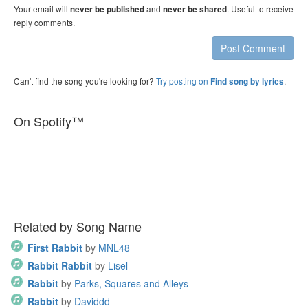
Your email will
and
. Useful to receive
never be published
never be shared
reply comments.
Post Comment
Can't find the song you're looking for?
Try posting on
.
Find song by lyrics
On Spotify™
Related by Song Name
First Rabbit
by
MNL48
Rabbit Rabbit
by
Lisel
Rabbit
by
Parks, Squares and Alleys
Rabbit
by
Daviddd