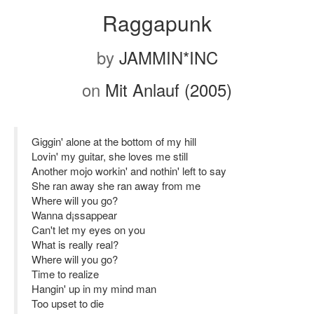
Raggapunk
by
JAMMIN*INC
on
Mit Anlauf (2005)
Giggin' alone at the bottom of my hill
Lovin' my guitar, she loves me still
Another mojo workin' and nothin' left to say
She ran away she ran away from me
Where will you go?
Wanna d¡ssappear
Can't let my eyes on you
What is really real?
Where will you go?
Time to realize
Hangin' up in my mind man
Too upset to die