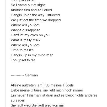
So I came out of sight
Another turn and so I cried
Hangin up on the way I stucked
We just got the time we dropped
Where will you go?
Wanna d¡ssappear
Can't let my eyes on you
What is really real?
Where will you go?
Time to realize
Hangin' up in my mind man
Too upset to die
----------- German
Alleine auftreten, am Fuß meines Hügels
Liebe meine Gitarre, sie liebt mich noch immer
Ein neuer Talisman ist dran und es bleibt nichts anderes
zu sagen
Sie läuft weg Sie läuft weg von mir