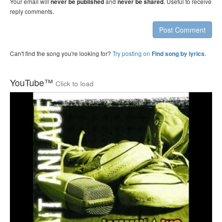
Your email will
and
. Useful to receive
never be published
never be shared
reply comments.
Post Comment
Can't find the song you're looking for?
Try posting on
.
Find song by lyrics
YouTube™
Click to load