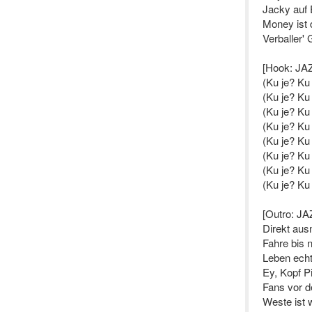
Jacky auf E
Money ist 
Verballer' 
[Hook: JA
(Ku je? Ku 
(Ku je? Ku 
(Ku je? Ku 
(Ku je? Ku 
(Ku je? Ku 
(Ku je? Ku 
(Ku je? Ku 
(Ku je? Ku 
[Outro: J
Direkt au
Fahre bis 
Leben ech
Ey, Kopf P
Fans vor d
Weste ist 