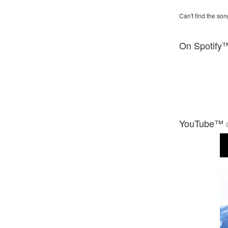
Can't find the son
On Spotify
YouTube™