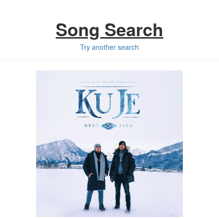
Song Search
Try another search