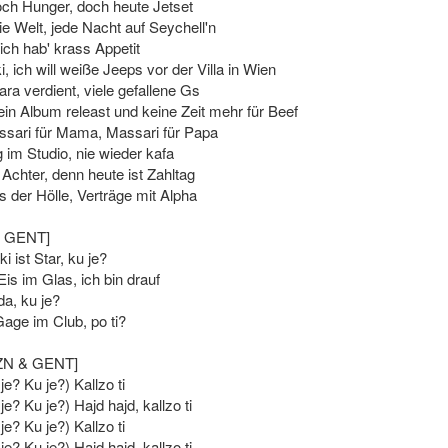
ch Hunger, doch heute Jetset
ie Welt, jede Nacht auf Seychell'n
ich hab' krass Appetit
 ich will weiße Jeeps vor der Villa in Wien
ra verdient, viele gefallene Gs
ein Album releast und keine Zeit mehr für Beef
sari für Mama, Massari für Papa
 im Studio, nie wieder kafa
 Achter, denn heute ist Zahltag
s der Hölle, Verträge mit Alpha
: GENT]
i ist Star, ku je?
is im Glas, ich bin drauf
da, ku je?
Gage im Club, po ti?
ZN & GENT]
je? Ku je?) Kallzo ti
je? Ku je?) Hajd hajd, kallzo ti
je? Ku je?) Kallzo ti
je? Ku je?) Hajd hajd, kallzo ti