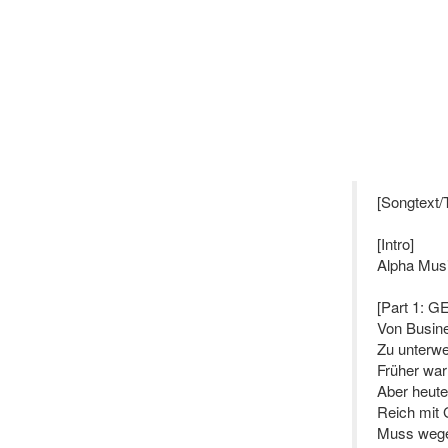
[Songtext/
[Intro]
Alpha Mus
[Part 1: G
Von Busine
Zu unterwe
Früher war
Aber heute 
Reich mit 
Muss wege