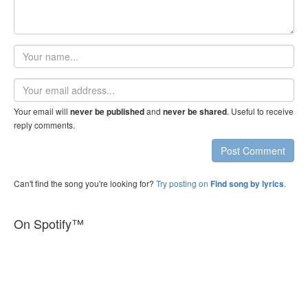
Your
name
Email
address
Your email will
and
. Useful to receive
never be published
never be shared
reply comments.
Post Comment
Can't find the song you're looking for?
Try posting on
.
Find song by lyrics
On Spotify™