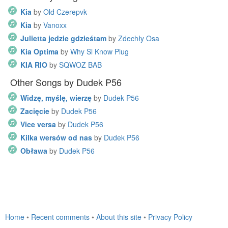
Kia
by
Old Czerepvk
Kia
by
Vanoxx
Julietta jedzie gdzieśtam
by
Zdechły Osa
Kia Optima
by
Why Sl Know Plug
KIA RIO
by
SQWOZ BAB
Other Songs by Dudek P56
Widzę, myślę, wierzę
by
Dudek P56
Zacięcie
by
Dudek P56
Vice versa
by
Dudek P56
Kilka wersów od nas
by
Dudek P56
Obława
by
Dudek P56
Home
•
Recent comments
•
About this site
•
Privacy Policy