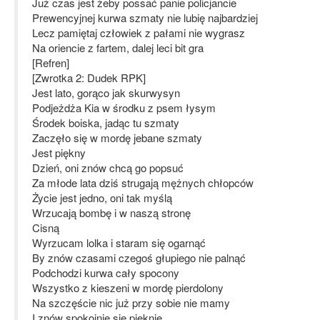
Już czas jest żeby possać panie policjancie
Prewencyjnej kurwa szmaty nie lubię najbardziej
Lecz pamiętaj człowiek z pałami nie wygrasz
Na oriencie z fartem, dalej leci bit gra
[Refren]
[Zwrotka 2: Dudek RPK]
Jest lato, gorąco jak skurwysyn
Podjeżdża Kia w środku z psem łysym
Środek boiska, jadąc tu szmaty
Zaczęło się w mordę jebane szmaty
Jest piękny
Dzień, oni znów chcą go popsuć
Za młode lata dziś strugają mężnych chłopców
Życie jest jedno, oni tak myślą
Wrzucają bombę i w naszą stronę
Cisną
Wyrzucam lolka i staram się ogarnąć
By znów czasami czegoś głupiego nie palnąć
Podchodzi kurwa cały spocony
Wszystko z kieszeni w mordę pierdolony
Na szczęście nic już przy sobie nie mamy
I znów spokojnie się pięknie