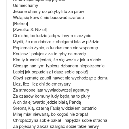
Uśmiechamy
Jebane chamy co przybyli tu za psów
Wolą się kurwić nie budować szałasu
[Refren]
[Zwrotka 3: Nizioł]
Ci cicho, bo ludzie jadą w innym szczycie
Myśli, że ma dobrze z obelgami lata w piździe
Popierdala życie, o funduszach nie wspomnę
Knujesz i polujesz za to ryby na mordę
Kim ty kundel jesteś, że się wozisz jak u siebie
Siedząc nad tym łypiesz dzbanem niepotrzebnie
Lepiej jak odpuścisz i dasz sobie spokój
Obyś szmatę zgubił nawet nie wychodząc z domu
Licz, licz, licz dni do emerytury
Za stracone lata wywiadowczej agentury
Za czasów komuny ludy będą na to pluły
A on dalej twardo jedzie białą Pandą
Srebną Kią, czarną Fabią widziałem ostatnio
Minę miał niewartą, bo kogoś nie złapał
Chłopaczyna sobie bakał i napędził sobie stracha
Za pojebany zakaz szargać sobie takie nerwy