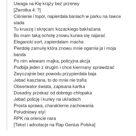
Uwaga na Kię krąży bez przerwy
[Zwrotka 4: ?]
Ciśnienie i topór, napierdala baniach w parku na ławce
siada
Tu kruszę i skręcam kozackiego bakłażana
Bo mam taką ochotę znowu kurwa się najarać
Elegancki sort, zapierdalam macha
Pierdolę zamułę która znowu mnie ogarnia ja i moja
banda
Po nim wlewam majka, policyjna akcja
Podbija jeden z drugim i chce kiermany sprawdzać
Zwyczajnie bez powodu przypierdala baja
Jebać kasztana, to do mnie nie trafia
Obserwator świata, zapisana kartka
Dosadny przekaz od dobrego chłopaka
Jebać policję i kurwy na układach
Prosta sprawa, charakterne zachowania
Południowy styl
RPK na oriencie nara
[Tekst i adnotacje na Rap Genius Polska]