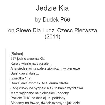
Jedzie Kia
by
Dudek P56
on
Slowo Dla Ludzi Czesc Pierwsza
(2011)
[Refren]
997 jedzie srebrna Kia
Kurwy wiezie na sygnale...
A ja siedzę jointa palę z ziomkami w plenerze
Balet dawaj dalej...
[Zwrotka 1: ?]
Dawaj dalej ziomek, to Ciemna Strefa
Jadą kurwy na sygnale a skun banie wygrzewa
Mam wyjebane na niebieskie kondony
Poziom THC na dzisiaj uzupełniony
Siadamy na ławce, dwóch czarnych już idzie