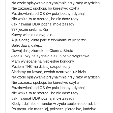
Na czole spisywanie przynajmniej trzy razy w tydzień
Nie zaznasz spokoju, bo kurestwo czyha
Pozdrowienia od CS-ów psie jebany zdychaj
Nie wnikaj w te szeregi, bo nie dasz rady
Jak nawinął DDK poznaj moje zasady
997 jedzie srebrna Kia
Kurwy wiezie na sygnale...
A ja siedzę jointa palę z ziomkami w plenerze
Balet dawaj dalej...
Dawaj dalej ziomek, to Ciemna Strefa
Jadą kurwy na sygnale a skun banie wygrzewa
Mam wyjebane na niebieskie kondony
Poziom THC na dzisiaj uzupełniony
Siadamy na ławce, dwóch czarnych już idzie
Na czole spisywanie przynajmniej trzy razy w tydzień
Nie zaznasz spokoju, bo kurestwo czyha
Pozdrowienia od CS-ów psie jebany zdychaj
Nie wnikaj w te szeregi, bo nie dasz rady
Jak nawinął DDK poznaj moje zasady
Kiedy zdejmiesz mundur w życiu sobie nie poradzisz
Po prostu nie masz jaj, pełzasz, pierdolisz, kadzisz