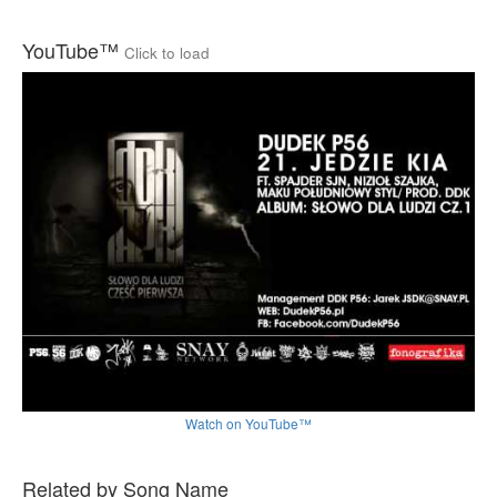
YouTube™
Click to load
Watch on YouTube™
Related by Song Name