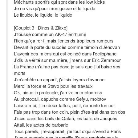
Méchants sportifs qui sont dans les low kicks
Je ne vis qu'pour mon gosse et le liquide
Le liquide, le liquide, le liquide
[Couplet 3 : Dinos & Zikxo]
J'tousse comme un AK-47 enrhumé
Rien qu'ça rer-ti mais j'entends trop leurs rumeurs
Devant la porte du succès comme témoin d'Jéhovah
L'avenir des miens qui est coincé dans l'cellophane
J'dis la vérité sur ma mère, j'mens sur Eric Zemmour
La France m'aime pas donc je sais que j'lui baise ses
morts
J'm'achète un appart', j'ai six loyers d'avance
Merci la force et Stavo pour les travaux
Ok, nique le protocole, j'arrive en motocross
Au photocall, capuche comme Sefyu, molotov
Laisse-moi, j'tire deux taffes, petit, remonte ton col
Fais pas trop dans ton coin, plein d'tes-traî dans ton dos
J'suis dans les bails de Qatari, les bails de Jacques
Attali, les actes de barbarie
Tous pareils, j'ré-apparaît, j'ai tout c'qui s'vend à Paris
J'vous rendrais pas la pareille (j'vous rendrais pas la