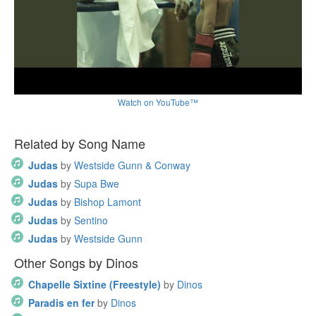
Watch on YouTube™
Related by Song Name
Judas
by
Westside Gunn & Conway
Judas
by
Supa Bwe
Judas
by
Bishop Lamont
Judas
by
Sentino
Judas
by
Westside Gunn
Other Songs by Dinos
Chapelle Sixtine (Freestyle)
by
Dinos
Paradis en fer
by
Dinos