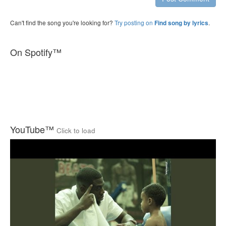
Can't find the song you're looking for?
Try posting on
.
Find song by lyrics
On Spotify™
YouTube™
Click to load