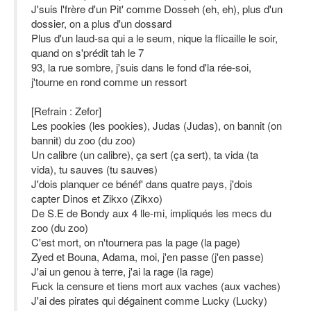
J'suis l'frère d'un Pit' comme Dosseh (eh, eh), plus d'un
dossier, on a plus d'un dossard
Plus d'un laud-sa qui a le seum, nique la flicaille le soir,
quand on s'prédit tah le 7
93, la rue sombre, j'suis dans le fond d'la rée-soi,
j'tourne en rond comme un ressort
[Refrain : Zefor]
Les pookies (les pookies), Judas (Judas), on bannit (on
bannit) du zoo (du zoo)
Un calibre (un calibre), ça sert (ça sert), ta vida (ta
vida), tu sauves (tu sauves)
J'dois planquer ce bénéf' dans quatre pays, j'dois
capter Dinos et Zikxo (Zikxo)
De S.E de Bondy aux 4 lle-mi, impliqués les mecs du
zoo (du zoo)
C'est mort, on n'tournera pas la page (la page)
Zyed et Bouna, Adama, moi, j'en passe (j'en passe)
J'ai un genou à terre, j'ai la rage (la rage)
Fuck la censure et tiens mort aux vaches (aux vaches)
J'ai des pirates qui dégainent comme Lucky (Lucky)