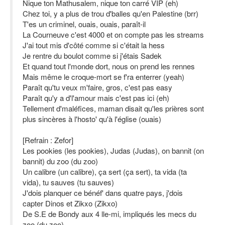
Nique ton Mathusalem, nique ton carré VIP (eh)
Chez toi, y a plus de trou d'balles qu'en Palestine (brr)
T'es un criminel, ouais, ouais, paraît-il
La Courneuve c'est 4000 et on compte pas les streams
J'ai tout mis d'côté comme si c'était la hess
Je rentre du boulot comme si j'étais Sadek
Et quand tout l'monde dort, nous on prend les rennes
Mais même le croque-mort se f'ra enterrer (yeah)
Paraît qu'tu veux m'faire, gros, c'est pas easy
Paraît qu'y a d'l'amour mais c'est pas ici (eh)
Tellement d'maléfices, maman disait qu'les prières sont
plus sincères à l'hosto' qu'à l'église (ouais)
[Refrain : Zefor]
Les pookies (les pookies), Judas (Judas), on bannit (on
bannit) du zoo (du zoo)
Un calibre (un calibre), ça sert (ça sert), ta vida (ta
vida), tu sauves (tu sauves)
J'dois planquer ce bénéf' dans quatre pays, j'dois
capter Dinos et Zikxo (Zikxo)
De S.E de Bondy aux 4 lle-mi, impliqués les mecs du
zoo (du zoo)