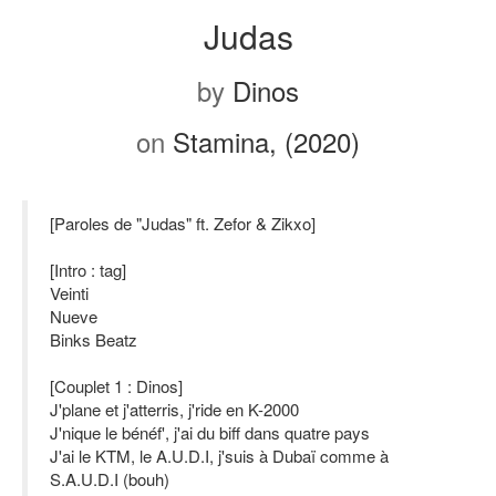
Judas
by
Dinos
on
Stamina, (2020)
[Paroles de "Judas" ft. Zefor & Zikxo]
[Intro : tag]
Veinti
Nueve
Binks Beatz
[Couplet 1 : Dinos]
J'plane et j'atterris, j'ride en K-2000
J'nique le bénéf', j'ai du biff dans quatre pays
J'ai le KTM, le A.U.D.I, j'suis à Dubaï comme à
S.A.U.D.I (bouh)