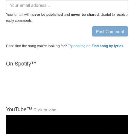
Email
address
Your email will
and
. Useful to receive
never be published
never be shared
reply comments.
Post Comment
Can't find the song you're looking for?
Try posting on
.
Find song by lyrics
On Spotify™
YouTube™
Click to load