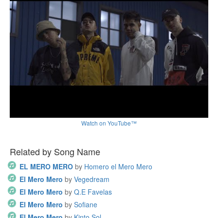
Watch on YouTube™
Related by Song Name
EL MERO MERO
by
Homero el Mero Mero
El Mero Mero
by
Vegedream
El Mero Mero
by
Q.E Favelas
El Mero Mero
by
Sofiane
El Mero Mero
by
Kinto Sol