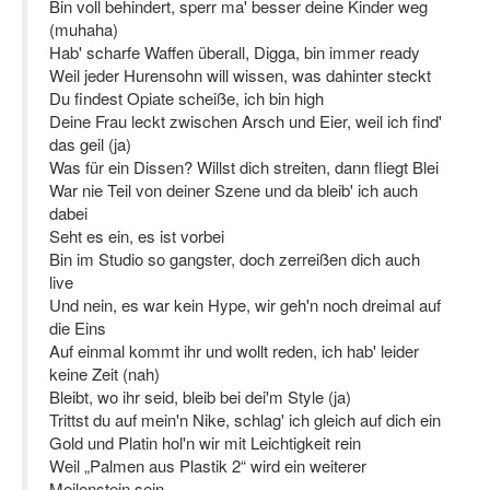
Bin voll behindert, sperr ma' besser deine Kinder weg
(muhaha)
Hab' scharfe Waffen überall, Digga, bin immer ready
Weil jeder Hurensohn will wissen, was dahinter steckt
Du findest Opiate scheiße, ich bin high
Deine Frau leckt zwischen Arsch und Eier, weil ich find'
das geil (ja)
Was für ein Dissen? Willst dich streiten, dann fliegt Blei
War nie Teil von deiner Szene und da bleib' ich auch
dabei
Seht es ein, es ist vorbei
Bin im Studio so gangster, doch zerreißen dich auch
live
Und nein, es war kein Hype, wir geh'n noch dreimal auf
die Eins
Auf einmal kommt ihr und wollt reden, ich hab' leider
keine Zeit (nah)
Bleibt, wo ihr seid, bleib bei dei'm Style (ja)
Trittst du auf mein'n Nike, schlag' ich gleich auf dich ein
Gold und Platin hol'n wir mit Leichtigkeit rein
Weil „Palmen aus Plastik 2“ wird ein weiterer
Meilenstein sein