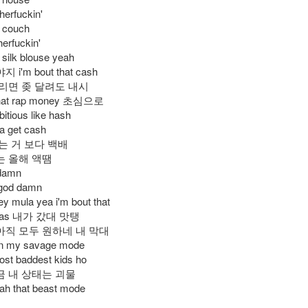
herfuckin'
 couch
erfuckin'
silk blouse yeah
i'm bout that cash
리면 좆 달려도 내시
 that rap money 초심으로
itious like hash
na get cash
는 거 보다 백배
는 올해 액땜
 damn
 god damn
 mula yea i'm bout that
ckas 내가 갔대 맛탱
at 아직 모두 원하네 내 막대
 on my savage mode
ost baddest kids ho
금 내 상태는 괴물
ah that beast mode