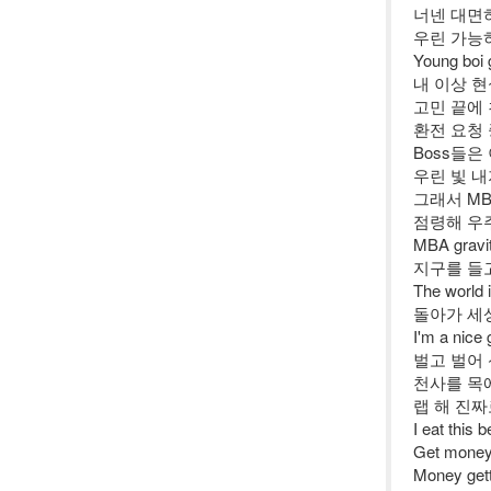
너넨 대면하
우린 가능
Young boi 
내 이상 
고민 끝에
환전 요청 중
Boss들은 
우린 빛 
그래서 MB
점령해 우
MBA gra
지구를 들
The worl
돌아가 세
I'm a ni
벌고 벌어 신림
천사를 목
랩 해 진
I eat thi
Get mon
Money get