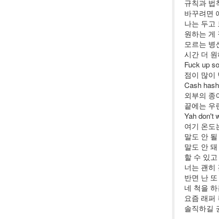
규칙과 법
바꾸려면 애
나는 두고
원하는 게
모르는 병
시간 더 원
Fuck up 
점이 많이
Cash hash
외부의 종
끝에는 우
Yah don't 
여기 온도
말도 안 될
말도 안 
할 수 있고
너는 괜히
반면 난 또
네 척을 하
요즘 래퍼
솔직하길 