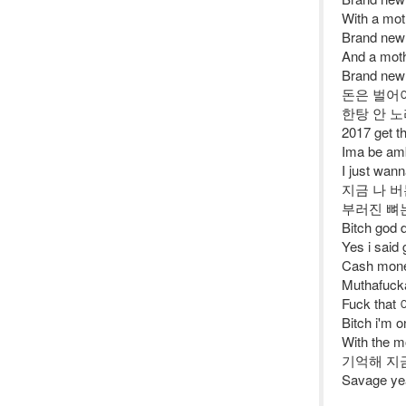
With a mot
Brand new
And a moth
Brand new 
돈은 벌어야지 
한탕 안 노
2017 get
Ima be amb
I just wan
지금 나 버
부러진 뼈
Bitch god
Yes i said
Cash money
Muthafu
Fuck th
Bitch i'm
With the m
기억해 지
Savage ye