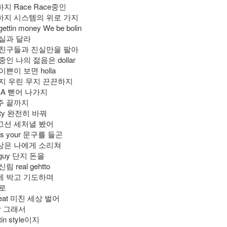
지 Race Race중인
하지 시스템의 위로 가지
gettin money We be bolin
현실과 달라
 친구들과 진실만을 팔아
인 나의 젊음은 dollar
이쁜이 보면 holla
내지 우린 무지 끈끈하지
A 뻗어 나가지
주 끝까지
vity 완전히 바꿔
고선 세처녈 봤어
d is your 문구를 들곤
상은 나에게 소리쳐
ce guy 단지 돈을
 real gehtto
에 박고 기도하며
짜로
s beat 미친 세상 벌어
ey 그래서
tin style이지