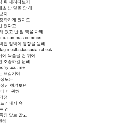
칙 위 내려다보지
초 난 말을 안 해
 보지
 정확하게 뭔지도
신 됐다고
해 됐고 난 점 찍을 차례
some commas commas
 박힌 점박이 통장을 원해
tag mostbadassasian check
이에 목숨을 건 뒤에
린 조종하길 원해
worry bout me
는 뜨겁기에
 정도는
돼 정신 챙겨보면
 더 더 원해
 감점
 드러내지 속
는 건
 특징 말로 말고
권해