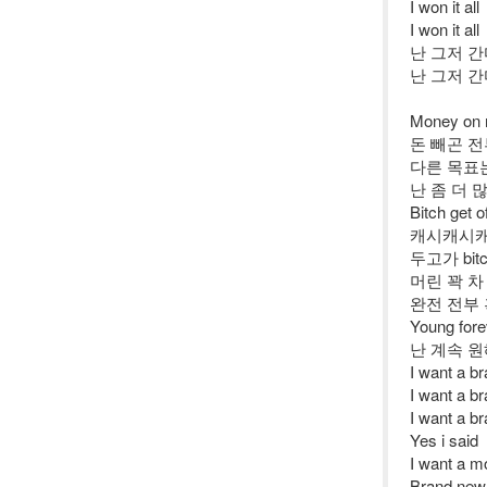
I won it all
I won it all
난 그저 
난 그저 
Money on 
돈 빼곤 전
다른 목표는 
난 좀 더 
Bitch get 
캐시캐시
두고가 bitch 
머린 꽉 차
완전 전부
Young for
난 계속 원해
I want a b
I want a b
I want a b
Yes i said
I want a m
Brand new