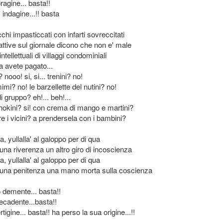
ragine... basta!!
' indagine...!! basta
chi impasticcati con infarti sovreccitati
ttive sul giornale dicono che non e' male
intellettuali di villaggi condominiali
a avete pagato...
i? nooo! si, si... trenini? no!
imi? no! le barzellette del nutini? no!
i gruppo? eh!... beh!...
onokini? si! con crema di mango e martini?
e i vicini? a prendersela con i bambini?
a, yullalla' al galoppo per di qua
una riverenza un altro giro di incoscienza
a, yullalla' al galoppo per di qua
 una penitenza una mano morta sulla coscienza
 demente... basta!!
ecadente...basta!!
tigine... basta!! ha perso la sua origine...!!