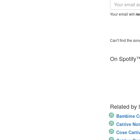
Email
address
Your email will
ne
Can't find the son
On Spotify
Related by
Bambine Ca
Cattive Not
Cose Catti