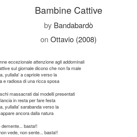
Bambine Cattive
by
Bandabardò
on
Ottavio (2008)
nne eccezionale attenzione agli addominali
ttive sul giornale dicono che non fa male
a, yullalla' a capriole verso la
ra e radiosa di una ricca sposa
schi massacrati dai modelli presentati
 lancia in resta per fare festa
a, yullalla' sarabanda verso la
scappare ancora dalla natura
 demente... basta!!
non vede, non sente... basta!!