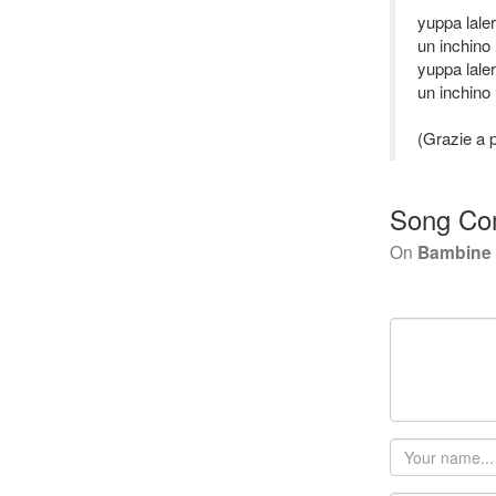
yuppa laler
un inchino 
yuppa laler
un inchino
(Grazie a 
Song Co
On
Bambine 
Your
name