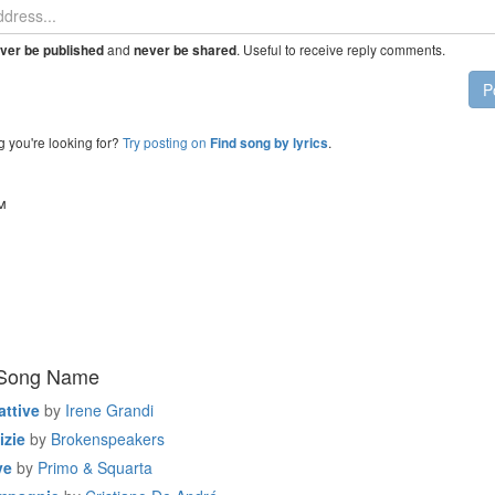
and
. Useful to receive reply comments.
ver be published
never be shared
P
g you're looking for?
Try posting on
.
Find song by lyrics
™
 Song Name
ttive
by
Irene Grandi
izie
by
Brokenspeakers
ve
by
Primo & Squarta