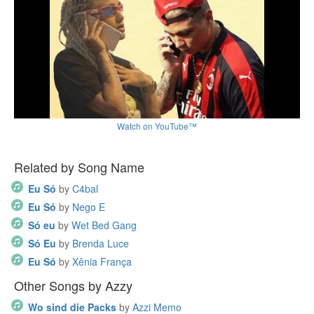
Watch on YouTube™
Related by Song Name
Eu Só
by
C4bal
Eu Só
by
Nego E
Só eu
by
Wet Bed Gang
Só Eu
by
Brenda Luce
Eu Só
by
Xênia França
Other Songs by Azzy
Wo sind die Packs
by
Azzi Memo