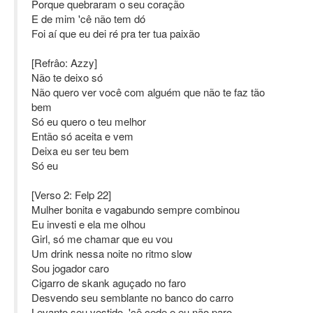
Porque quebraram o seu coração
E de mim 'cê não tem dó
Foi aí que eu dei ré pra ter tua paixão
[Refrâo: Azzy]
Não te deixo só
Não quero ver você com alguém que não te faz tão
bem
Só eu quero o teu melhor
Então só aceita e vem
Deixa eu ser teu bem
Só eu
[Verso 2: Felp 22]
Mulher bonita e vagabundo sempre combinou
Eu investi e ela me olhou
Girl, só me chamar que eu vou
Um drink nessa noite no ritmo slow
Sou jogador caro
Cigarro de skank aguçado no faro
Desvendo seu semblante no banco do carro
Levanto seu vestido, 'cê cede e eu não paro