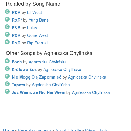
Related by Song Name
R&R
by
Lil West
R&R*
by
Yung Bans
R&R
by
Laley
R&R
by
Gone West
R&R
by
Rip Eternal
Other Songs by Agnieszka Chylińska
Foch
by
Agnieszka Chylińska
Królowa Łez
by
Agnieszka Chylińska
Nie Mogę Cię Zapomnieć
by
Agnieszka Chylińska
Tapeta
by
Agnieszka Chylińska
Już Wiem, Że Nic Nie Wiem
by
Agnieszka Chylińska
Home
•
Recent comments
•
About this site
•
Privacy Policy