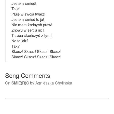
Jestem śmieć!
To ja!
Pluję w swoją twarz!
Jestem śmieć to ja!
Nie mam żadnych praw!
Znowu w sercu nic!
Trzeba skończyć z tym!
No to jak?
Tak?
Skacz! Skacz! Skacz! Skacz!
Skacz! Skacz! Skacz! Skacz!
Song Comments
On
ŚMIE(R)Ć
by
Agnieszka Chylińska