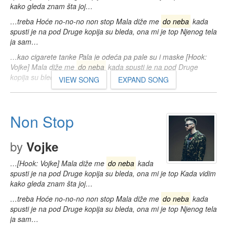
kako gleda znam šta joj…
…treba Hoće no-no-no non stop Mala diže me
do neba
kada
spusti je na pod Druge kopija su bleda, ona mi je top Njenog tela
ja sam…
…kao cigarete tanke Pala je odeća pa pale su i maske [Hook:
Vojke] Mala diže me
do neba
kada spusti je na pod Druge
kopija su bleda…
VIEW SONG
EXPAND SONG
Non Stop
by
Vojke
…[Hook: Vojke] Mala diže me
do neba
kada
spusti je na pod Druge kopija su bleda, ona mi je top Kada vidim
kako gleda znam šta joj…
…treba Hoće no-no-no non stop Mala diže me
do neba
kada
spusti je na pod Druge kopija su bleda, ona mi je top Njenog tela
ja sam…