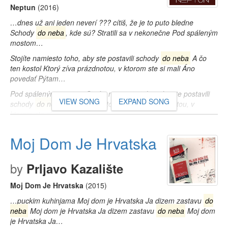
Neptun
(2016)
…dnes už ani jeden neverí ??? cítiš, že je to puto bledne
Schody
do neba
, kde sú? Stratili sa v nekonečne Pod spáleným
mostom…
Stojíte namiesto toho, aby ste postavili schody
do neba
A čo
ten kostol Ktorý zíva prázdnotou, v ktorom ste si mali Áno
povedať Pýtam…
Pod spáleným mostom Stojíte namiesto toho, aby ste postavili
VIEW SONG
EXPAND SONG
schody
do neba
A čo ten kostol Ktorý zíva prázdnotou, v
ktorom ste si…
Moj Dom Je Hrvatska
by
Prljavo Kazalište
Moj Dom Je Hrvatska
(2015)
…puckim kuhinjama Moj dom je Hrvatska Ja dizem zastavu
do
neba
Moj dom je Hrvatska Ja dizem zastavu
do neba
Moj dom
je Hrvatska Ja…