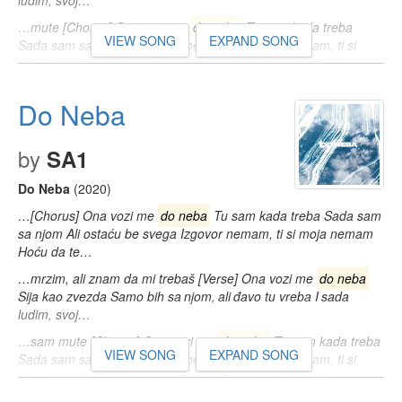
ludim, svoj…
…mute [Chorus] Ona vozi me
do neba
Tu sam kada treba
VIEW SONG
EXPAND SONG
Sada sam sa njom Ali ostaću be svega Izgovor nemam, ti si
moja nemam Hoću da te mrzim, ali znam da mi trebaš…
Do Neba
by
SA1
Do Neba
(2020)
…[Chorus] Ona vozi me
do neba
Tu sam kada treba Sada sam
sa njom Ali ostaću be svega Izgovor nemam, ti si moja nemam
Hoću da te…
…mrzim, ali znam da mi trebaš [Verse] Ona vozi me
do neba
Sija kao zvezda Samo bih sa njom, ali đavo tu vreba I sada
ludim, svoj…
…sam mute [Chorus] Ona vozi me
do neba
Tu sam kada treba
VIEW SONG
EXPAND SONG
Sada sam sa njom Ali ostaću be svega Izgovor nemam, ti si
moja nemam Hoću da te mrzim, ali znam da mi trebaš…