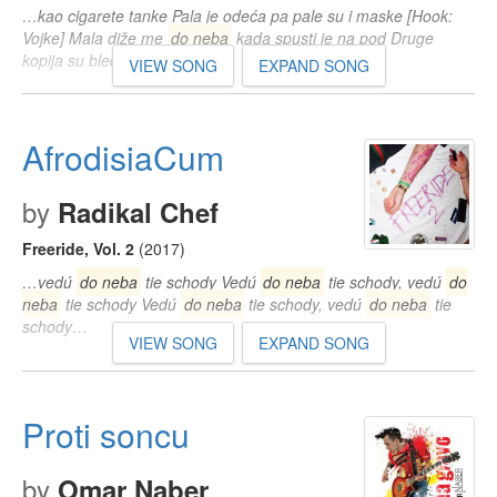
…kao cigarete tanke Pala je odeća pa pale su i maske [Hook:
Vojke] Mala diže me
do neba
kada spusti je na pod Druge
kopija su bleda…
VIEW SONG
EXPAND SONG
AfrodisiaCum
by
Radikal Chef
Freeride, Vol. 2
(2017)
…vedú
do neba
tie schody Vedú
do neba
tie schody, vedú
do
neba
tie schody Vedú
do neba
tie schody, vedú
do neba
tie
schody…
VIEW SONG
EXPAND SONG
Proti soncu
by
Omar Naber