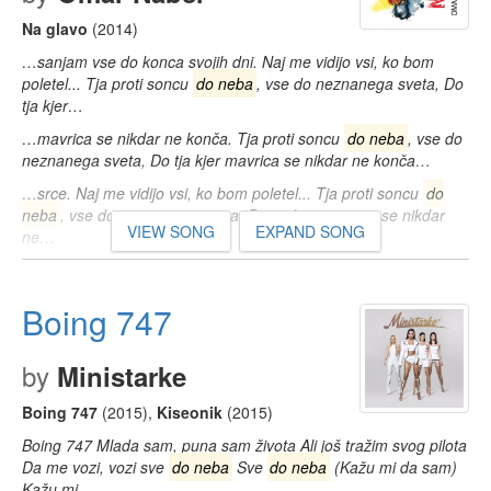
Na glavo
(2014)
…sanjam vse do konca svojih dni. Naj me vidijo vsi, ko bom
poletel... Tja proti soncu
do neba
, vse do neznanega sveta, Do
tja kjer…
…mavrica se nikdar ne konča. Tja proti soncu
do neba
, vse do
neznanega sveta, Do tja kjer mavrica se nikdar ne konča…
…srce. Naj me vidijo vsi, ko bom poletel... Tja proti soncu
do
neba
, vse do neznanega sveta, Do tja kjer mavrica se nikdar
VIEW SONG
EXPAND SONG
ne…
Boing 747
by
Ministarke
Boing 747
(2015)
,
Kiseonik
(2015)
Boing 747 Mlada sam, puna sam života Ali još tražim svog pilota
Da me vozi, vozi sve
do neba
Sve
do neba
(Kažu mi da sam)
Kažu mi…