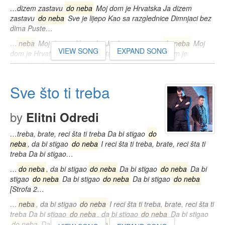
…dizem zastavu
do neba
Moj dom je Hrvatska Ja dizem
zastavu
do neba
Sve je lijepo Kao sa razglednice Dimnjaci bez
dima Puste…
…
neba
Moj dom je Hrvatska Ja dizem zastavu
do neba
Moj
VIEW SONG
EXPAND SONG
dom je Hrvatska Ja dizem zastavu
do neba
Moj dom je
Hrvatska Ja dizem…
Sve što ti treba
by
Elitni Odredi
…treba, brate, reci šta ti treba Da bi stigao
do
neba
, da bi stigao
do neba
I reci šta ti treba, brate, reci šta ti
treba Da bi stigao…
…
do neba
, da bi stigao
do neba
Da bi stigao
do neba
Da bi
stigao
do neba
Da bi stigao
do neba
Da bi stigao
do neba
[Strofa 2…
…
neba
, da bi stigao
do neba
I reci šta ti treba, brate, reci šta ti
treba Da bi stigao
do neba
, da bi stigao
do neba
Da bi stigao
do neba
Da bi stigao
do neba
…