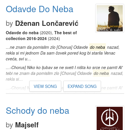
Odavde Do Neba
by
Dženan Lončarević
Odavde do neba
(2020)
,
The best of
collection 2016-2024
(2024)
…ne znam da pomislim zlo [Chorus] Odavde
do neba
nazad,
rekla si mi jednom Da sam čovek pored kog bi starila Venac
cveća, svi u…
…-Chorus] Niko ko ljubav se ne sveti I ništa ko srce ne pamti Al'
tebi ne znam da pomislim zlo [Chorus] Odavde
do neba
nazad,
rekla si…
VIEW SONG
EXPAND SONG
…-Chorus] Niko ko ljubav se ne sveti I ništa ko srce ne pamti Al'
tebi ne znam da pomislim zlo [Chorus] x2 Odavde
do neba
nazad…
Schody do neba
by
Majself