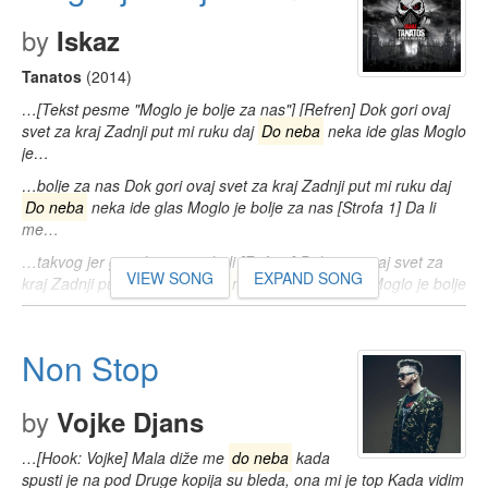
by
Iskaz
Tanatos
(2014)
…[Tekst pesme "Moglo je bolje za nas"] [Refren] Dok gori ovaj
svet za kraj Zadnji put mi ruku daj
Do neba
neka ide glas Moglo
je…
…bolje za nas Dok gori ovaj svet za kraj Zadnji put mi ruku daj
Do neba
neka ide glas Moglo je bolje za nas [Strofa 1] Da li
me…
…takvog jer ga tako manje boli [Refren] Dok gori ovaj svet za
VIEW SONG
EXPAND SONG
kraj Zadnji put mi ruku daj
Do neba
neka ide glas Moglo je bolje
za nas…
Non Stop
by
Vojke Djans
…[Hook: Vojke] Mala diže me
do neba
kada
spusti je na pod Druge kopija su bleda, ona mi je top Kada vidim