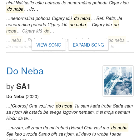
nimi Našťastie ešte netreba Je nenormálna pohoda Cigary idú
do neba
... Je…
…nenormálna pohoda Cigary idú
do neba
... Ref: Ref2: Je
nenormálna pohoda Cigary idú
do neba
... Cigary idú
do
neba
... Cigary idú
do
…
…
neba
... Ref2: Je nenormálna pohoda Cigary idú
do neba
...
VIEW SONG
EXPAND SONG
Je nenormálna pohoda Cigary idú
do neba
... Ref2: Je
nenormálna pohoda Cigary idú
do neba
... Cigary idú
do
neba
... Cigary idú…
Do Neba
by
SA1
Do Neba
(2020)
…[Chorus] Ona vozi me
do neba
Tu sam kada treba Sada sam
sa njom Ali ostaću be svega Izgovor nemam, ti si moja nemam
Hoću da te…
…mrzim, ali znam da mi trebaš [Verse] Ona vozi me
do neba
Sija kao zvezda Samo bih sa njom, ali đavo tu vreba I sada