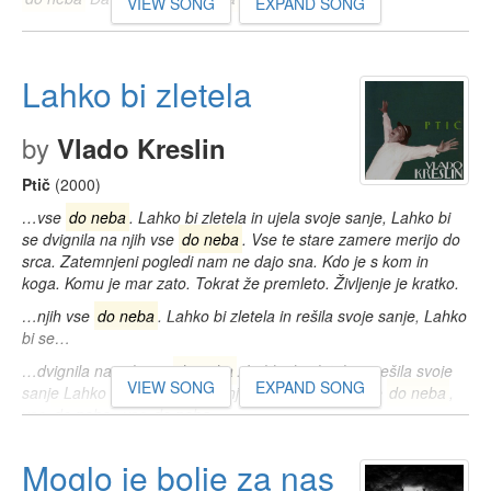
VIEW SONG
EXPAND SONG
Lahko bi zletela
by
Vlado Kreslin
Ptič
(2000)
…vse
do neba
. Lahko bi zletela in ujela svoje sanje, Lahko bi
se dvignila na njih vse
do neba
. Vse te stare zamere merijo do
srca. Zatemnjeni pogledi nam ne dajo sna. Kdo je s kom in
koga. Komu je mar zato. Tokrat že premleto. Življenje je kratko.
…njih vse
do neba
. Lahko bi zletela in rešila svoje sanje, Lahko
bi se…
…dvignila na njih vse
do neba
. Lahko bi zletela in rešila svoje
VIEW SONG
EXPAND SONG
sanje Lahko bi se dvignila na njih vse
do neba
. Vse
do neba
,
vse
do neba
, vse
do neba
.
Moglo je bolje za nas