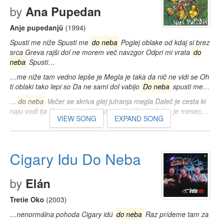
by
Ana Pupedan
Anje pupedanjü
(1994)
Spusti me niže Spusti me
do neba
Poglej oblake od kdaj si brez
srca Greva rajši dol ne morem več navzgor Odpri mi vrata
do
neba
Spusti…
…me niže tam vedno lepše je Megla je taka da nič ne vidi se Oh
ti oblaki tako lepi so Da ne sami dol vabijo
Do neba
spusti me…
…
do neba
Večer se skriva glej jutranja megla Daleč je cesta ki
naju vodi tja Kje je zdaj oblak ki sva sledila mu In kje je mesec…
VIEW SONG
EXPAND SONG
Cigary Idu Do Neba
by
Elán
Tretie Oko
(2003)
…nenormálna pohoda Cigary idú
do neba
Raz prídeme tam za